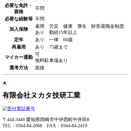
必要な免許・
不問
資格
必要な経験等
不問
雇用 労災 健康 厚生 財形退職金制度:
加入保険
あり 勤続15年以上
定年
あり 一律 60歳
再雇用
あり 75歳まで
可
マイカー通勤
無料駐車場あり
選考方法
面接
▲
有限会社ヌカタ技研工業
〒444-3449 愛知県岡崎市中伊西町中井田8
TEL：0564-84-2068 FAX：0564-84-2419